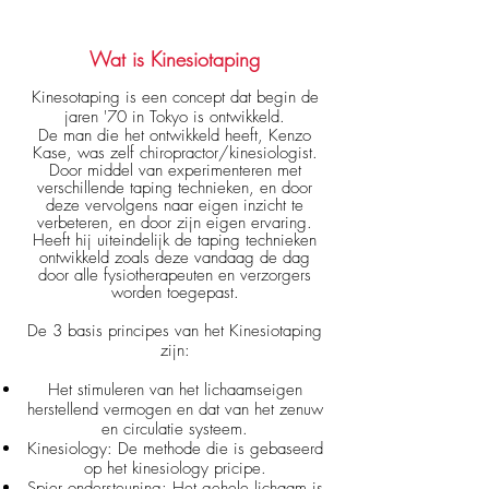
Wat is Kinesio
taping
Kinesotaping is een concept dat begin de
jaren '70 in Tokyo is ontwikkeld.
De man die het ontwikkeld heeft, Kenzo
Kase, was zelf chiropractor/kinesiologist.
Door middel van experimenteren met
verschillende taping technieken, en door
deze vervolgens naar eigen inzicht te
verbeteren, en door zijn eigen ervaring.
Heeft hij uiteindelijk de taping technieken
ontwikkeld zoals deze vandaag de dag
door alle fysiotherapeuten en verzorgers
worden toegepast.
De 3 basis principes van het Kinesiotaping
zijn:
Het stimuleren van het lichaamseigen
herstellend vermogen en dat van het zenuw
en circulatie systeem.
Kinesiology: De methode die is gebaseerd
op het kinesiology pricipe.
Spier ondersteuning: Het gehele lichaam is