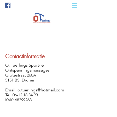
Contactinformatie
O. Tuerlings Sport- &
Ontspanningsmassages
Grotestraat 260A
5151 BS, Drunen
Email:
o.tuerlings@hotmail.com
Tel:
06-12 18 34 93
KVK:
68399268